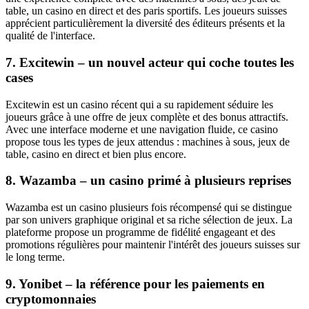
table, un casino en direct et des paris sportifs. Les joueurs suisses
apprécient particulièrement la diversité des éditeurs présents et la
qualité de l'interface.
7. Excitewin – un nouvel acteur qui coche toutes les
cases
Excitewin est un casino récent qui a su rapidement séduire les
joueurs grâce à une offre de jeux complète et des bonus attractifs.
Avec une interface moderne et une navigation fluide, ce casino
propose tous les types de jeux attendus : machines à sous, jeux de
table, casino en direct et bien plus encore.
8. Wazamba – un casino primé à plusieurs reprises
Wazamba est un casino plusieurs fois récompensé qui se distingue
par son univers graphique original et sa riche sélection de jeux. La
plateforme propose un programme de fidélité engageant et des
promotions régulières pour maintenir l'intérêt des joueurs suisses sur
le long terme.
9. Yonibet – la référence pour les paiements en
cryptomonnaies