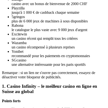
casino avec un bonus de bienvenue de 2000 CHF
Playzilla
jusqu'à 1 000 € de cashback chaque semaine
5gringos
plus de 6 000 jeux de machines à sous disponibles
Rabona
le catalogue le plus vaste avec 9 000 jeux d'argent
Excitewin
un casino récent qui remplit tous les critères
Wazamba
un casino récompensé à plusieurs reprises
Yonibet
recommandé pour les paiements en cryptomonnaies
SGcasino
une alternative intéressante pour les paris sportifs
Remarque : si un lien ne s'ouvre pas correctement, essayez de
désactiver votre bloqueur de publicités.
1. Casino Infinity – le meilleur casino en ligne en
Suisse au global
Points forts