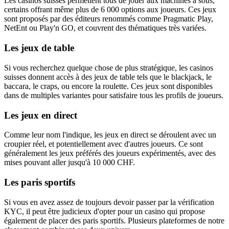
Les casinos suisses permettent tous de jouer aux machines à sous,
certains offrant même plus de 6 000 options aux joueurs. Ces jeux
sont proposés par des éditeurs renommés comme Pragmatic Play,
NetEnt ou Play'n GO, et couvrent des thématiques très variées.
Les jeux de table
Si vous recherchez quelque chose de plus stratégique, les casinos
suisses donnent accès à des jeux de table tels que le blackjack, le
baccara, le craps, ou encore la roulette. Ces jeux sont disponibles
dans de multiples variantes pour satisfaire tous les profils de joueurs.
Les jeux en direct
Comme leur nom l'indique, les jeux en direct se déroulent avec un
croupier réel, et potentiellement avec d'autres joueurs. Ce sont
généralement les jeux préférés des joueurs expérimentés, avec des
mises pouvant aller jusqu'à 10 000 CHF.
Les paris sportifs
Si vous en avez assez de toujours devoir passer par la vérification
KYC, il peut être judicieux d'opter pour un casino qui propose
également de placer des paris sportifs. Plusieurs plateformes de notre