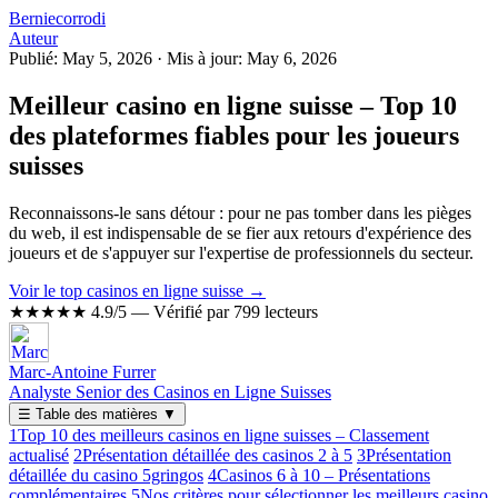
Berniecorrodi
Auteur
Publié: May 5, 2026
·
Mis à jour: May 6, 2026
Meilleur casino en ligne suisse – Top 10
des plateformes fiables pour les joueurs
suisses
Reconnaissons-le sans détour : pour ne pas tomber dans les pièges
du web, il est indispensable de se fier aux retours d'expérience des
joueurs et de s'appuyer sur l'expertise de professionnels du secteur.
Voir le top casinos en ligne suisse →
★★★★★
4.9/5 — Vérifié par 799 lecteurs
Marc-Antoine Furrer
Analyste Senior des Casinos en Ligne Suisses
☰
Table des matières
▼
1
Top 10 des meilleurs casinos en ligne suisses – Classement
actualisé
2
Présentation détaillée des casinos 2 à 5
3
Présentation
détaillée du casino 5gringos
4
Casinos 6 à 10 – Présentations
complémentaires
5
Nos critères pour sélectionner les meilleurs casino