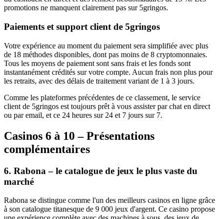
promotions ne manquent clairement pas sur 5gringos.
Paiements et support client de 5gringos
Votre expérience au moment du paiement sera simplifiée avec plus
de 18 méthodes disponibles, dont pas moins de 8 cryptomonnaies.
Tous les moyens de paiement sont sans frais et les fonds sont
instantanément crédités sur votre compte. Aucun frais non plus pour
les retraits, avec des délais de traitement variant de 1 à 3 jours.
Comme les plateformes précédentes de ce classement, le service
client de 5gringos est toujours prêt à vous assister par chat en direct
ou par email, et ce 24 heures sur 24 et 7 jours sur 7.
Casinos 6 à 10 – Présentations
complémentaires
6. Rabona – le catalogue de jeux le plus vaste du
marché
Rabona se distingue comme l'un des meilleurs casinos en ligne grâce
à son catalogue titanesque de 9 000 jeux d'argent. Ce casino propose
une expérience complète avec des machines à sous, des jeux de