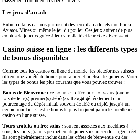
classement combinent ces deux univers.
Les jeux d'arcade
Enfin, certains casinos proposent des jeux d'arcade tels que Plinko,
Aviator, Mines ou même le jeu du poulet. Ces jeux attirent de plus
en plus de joueurs grâce à leur simplicité et leur côté divertissant.
Casino suisse en ligne : les différents types
de bonus disponibles
Comme tous les casinos en ligne du monde, les plateformes suisses
offrent une variété de bonus pour attirer et fidéliser les joueurs. Voici
les types de bonus les plus courants que vous pouvez trouver :
Bonus de Bienvenue :
ce bonus est offert aux nouveaux joueurs
lors de leur(s) premier(s) dépôt(s). Il s'agit généralement d'un
pourcentage du dépôt initial, souvent doublé ou triplé, jusqu'à un
certain montant. C'est le bonus le plus fréquent parmi les meilleurs
casino en ligne suisse.
Tours gratuits ou free spins :
souvent associés aux machines à
sous, les tours gratuits permettent de jouer sans miser de l'argent réel.
Ils sont généralement inclus dans les offres de bienvenue ou des