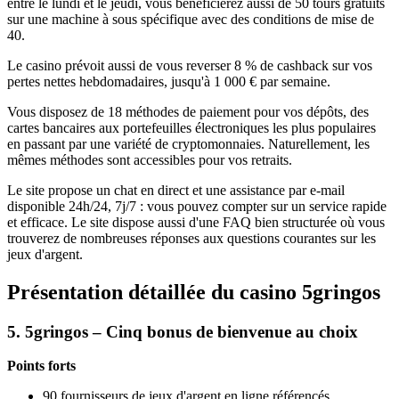
entre le lundi et le jeudi, vous bénéficierez aussi de 50 tours gratuits
sur une machine à sous spécifique avec des conditions de mise de
40.
Le casino prévoit aussi de vous reverser 8 % de cashback sur vos
pertes nettes hebdomadaires, jusqu'à 1 000 € par semaine.
Vous disposez de 18 méthodes de paiement pour vos dépôts, des
cartes bancaires aux portefeuilles électroniques les plus populaires
en passant par une variété de cryptomonnaies. Naturellement, les
mêmes méthodes sont accessibles pour vos retraits.
Le site propose un chat en direct et une assistance par e-mail
disponible 24h/24, 7j/7 : vous pouvez compter sur un service rapide
et efficace. Le site dispose aussi d'une FAQ bien structurée où vous
trouverez de nombreuses réponses aux questions courantes sur les
jeux d'argent.
Présentation détaillée du casino 5gringos
5. 5gringos – Cinq bonus de bienvenue au choix
Points forts
90 fournisseurs de jeux d'argent en ligne référencés