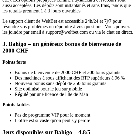
aussi acceptées. Les dépôts sont instantanés et sans frais, tandis que
les retraits prennent 1 à 3 jours ouvrables.
Le support client de WeltBet est accessible 24h/24 et 7j/7 pour
résoudre vos problèmes ou répondre à vos questions. Vous pouvez
les joindre par email à
support@weltbet.com
ou via le chat en direct.
3. Bahigo – un généreux bonus de bienvenue de
2000 CHF
Points forts
Bonus de bienvenue de 2000 CHF et 200 tours gratuits
Des machines à sous affichant des RTP supérieurs à 96 %
Nouveau bonus sans dépôt de 250 tours gratuits
Site optimisé pour le jeu sur mobile
Régulé par une licence de l'Île de Man
Points faibles
Pas de programme VIP pour le moment
L'offre est si vaste qu'on peut s'y perdre
Jeux disponibles sur Bahigo – 4.8/5