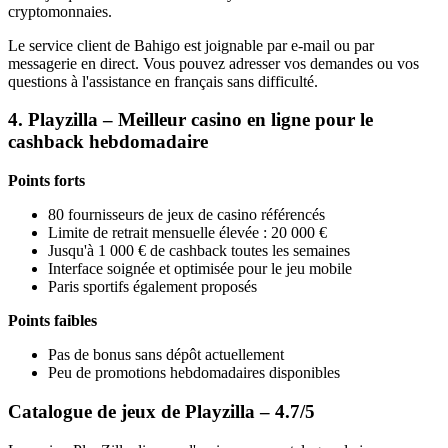
cryptomonnaies.
Le service client de Bahigo est joignable par e-mail ou par
messagerie en direct. Vous pouvez adresser vos demandes ou vos
questions à l'assistance en français sans difficulté.
4. Playzilla – Meilleur casino en ligne pour le
cashback hebdomadaire
Points forts
80 fournisseurs de jeux de casino référencés
Limite de retrait mensuelle élevée : 20 000 €
Jusqu'à 1 000 € de cashback toutes les semaines
Interface soignée et optimisée pour le jeu mobile
Paris sportifs également proposés
Points faibles
Pas de bonus sans dépôt actuellement
Peu de promotions hebdomadaires disponibles
Catalogue de jeux de Playzilla – 4.7/5