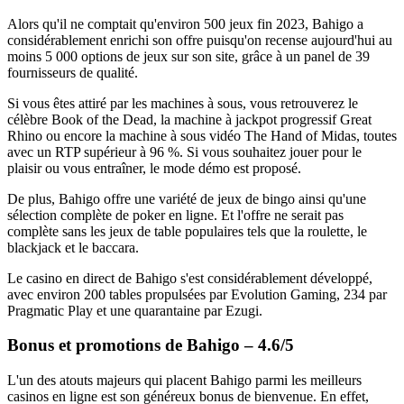
Alors qu'il ne comptait qu'environ 500 jeux fin 2023, Bahigo a
considérablement enrichi son offre puisqu'on recense aujourd'hui au
moins 5 000 options de jeux sur son site, grâce à un panel de 39
fournisseurs de qualité.
Si vous êtes attiré par les machines à sous, vous retrouverez le
célèbre Book of the Dead, la machine à jackpot progressif Great
Rhino ou encore la machine à sous vidéo The Hand of Midas, toutes
avec un RTP supérieur à 96 %. Si vous souhaitez jouer pour le
plaisir ou vous entraîner, le mode démo est proposé.
De plus, Bahigo offre une variété de jeux de bingo ainsi qu'une
sélection complète de poker en ligne. Et l'offre ne serait pas
complète sans les jeux de table populaires tels que la roulette, le
blackjack et le baccara.
Le casino en direct de Bahigo s'est considérablement développé,
avec environ 200 tables propulsées par Evolution Gaming, 234 par
Pragmatic Play et une quarantaine par Ezugi.
Bonus et promotions de Bahigo – 4.6/5
L'un des atouts majeurs qui placent Bahigo parmi les meilleurs
casinos en ligne est son généreux bonus de bienvenue. En effet,