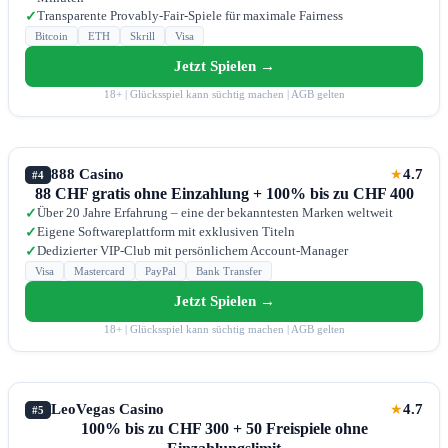
Transparente Provably-Fair-Spiele für maximale Fairness
✓
Bitcoin
ETH
Skrill
Visa
Jetzt Spielen →
18+ | Glücksspiel kann süchtig machen | AGB gelten
888 Casino
4.7
★
#4
88 CHF gratis ohne Einzahlung + 100% bis zu CHF 400
Über 20 Jahre Erfahrung – eine der bekanntesten Marken weltweit
✓
Eigene Softwareplattform mit exklusiven Titeln
✓
Dedizierter VIP-Club mit persönlichem Account-Manager
✓
Visa
Mastercard
PayPal
Bank Transfer
Jetzt Spielen →
18+ | Glücksspiel kann süchtig machen | AGB gelten
LeoVegas Casino
4.7
★
#5
100% bis zu CHF 300 + 50 Freispiele ohne