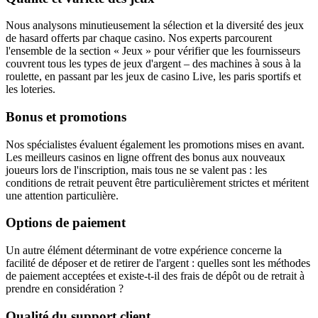
Nous analysons minutieusement la sélection et la diversité des jeux
de hasard offerts par chaque casino. Nos experts parcourent
l'ensemble de la section « Jeux » pour vérifier que les fournisseurs
couvrent tous les types de jeux d'argent – des machines à sous à la
roulette, en passant par les jeux de casino Live, les paris sportifs et
les loteries.
Bonus et promotions
Nos spécialistes évaluent également les promotions mises en avant.
Les meilleurs casinos en ligne offrent des bonus aux nouveaux
joueurs lors de l'inscription, mais tous ne se valent pas : les
conditions de retrait peuvent être particulièrement strictes et méritent
une attention particulière.
Options de paiement
Un autre élément déterminant de votre expérience concerne la
facilité de déposer et de retirer de l'argent : quelles sont les méthodes
de paiement acceptées et existe-t-il des frais de dépôt ou de retrait à
prendre en considération ?
Qualité du support client