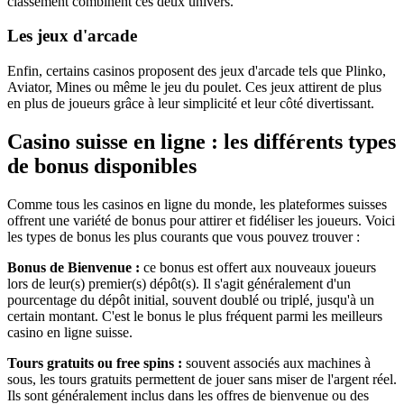
classement combinent ces deux univers.
Les jeux d'arcade
Enfin, certains casinos proposent des jeux d'arcade tels que Plinko,
Aviator, Mines ou même le jeu du poulet. Ces jeux attirent de plus
en plus de joueurs grâce à leur simplicité et leur côté divertissant.
Casino suisse en ligne : les différents types
de bonus disponibles
Comme tous les casinos en ligne du monde, les plateformes suisses
offrent une variété de bonus pour attirer et fidéliser les joueurs. Voici
les types de bonus les plus courants que vous pouvez trouver :
Bonus de Bienvenue :
ce bonus est offert aux nouveaux joueurs
lors de leur(s) premier(s) dépôt(s). Il s'agit généralement d'un
pourcentage du dépôt initial, souvent doublé ou triplé, jusqu'à un
certain montant. C'est le bonus le plus fréquent parmi les meilleurs
casino en ligne suisse.
Tours gratuits ou free spins :
souvent associés aux machines à
sous, les tours gratuits permettent de jouer sans miser de l'argent réel.
Ils sont généralement inclus dans les offres de bienvenue ou des