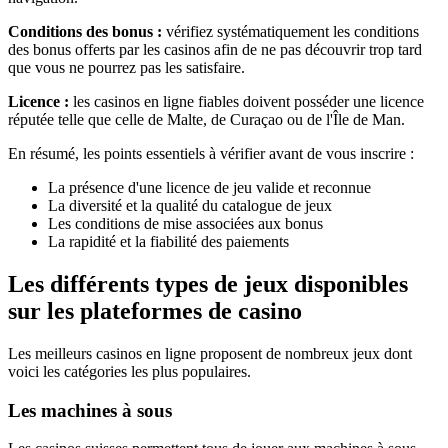
Conditions des bonus :
vérifiez systématiquement les conditions
des bonus offerts par les casinos afin de ne pas découvrir trop tard
que vous ne pourrez pas les satisfaire.
Licence :
les casinos en ligne fiables doivent posséder une licence
réputée telle que celle de Malte, de Curaçao ou de l'Île de Man.
En résumé, les points essentiels à vérifier avant de vous inscrire :
La présence d'une licence de jeu valide et reconnue
La diversité et la qualité du catalogue de jeux
Les conditions de mise associées aux bonus
La rapidité et la fiabilité des paiements
Les différents types de jeux disponibles
sur les plateformes de casino
Les meilleurs casinos en ligne proposent de nombreux jeux dont
voici les catégories les plus populaires.
Les machines à sous