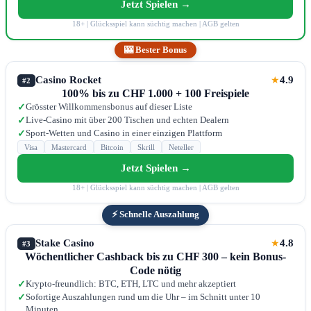
Jetzt Spielen →
18+ | Glücksspiel kann süchtig machen | AGB gelten
🎰 Bester Bonus
Casino Rocket
4.9
★
#2
100% bis zu CHF 1.000 + 100 Freispiele
Grösster Willkommensbonus auf dieser Liste
✓
Live-Casino mit über 200 Tischen und echten Dealern
✓
Sport-Wetten und Casino in einer einzigen Plattform
✓
Visa
Mastercard
Bitcoin
Skrill
Neteller
Jetzt Spielen →
18+ | Glücksspiel kann süchtig machen | AGB gelten
⚡ Schnelle Auszahlung
Stake Casino
4.8
★
#3
Wöchentlicher Cashback bis zu CHF 300 – kein Bonus-
Code nötig
Krypto-freundlich: BTC, ETH, LTC und mehr akzeptiert
✓
Sofortige Auszahlungen rund um die Uhr – im Schnitt unter 10
✓
Minuten