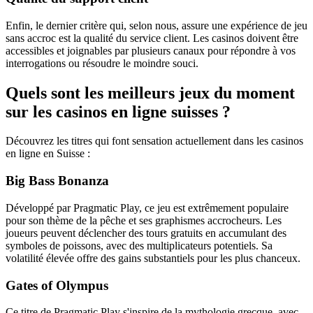
Enfin, le dernier critère qui, selon nous, assure une expérience de jeu
sans accroc est la qualité du service client. Les casinos doivent être
accessibles et joignables par plusieurs canaux pour répondre à vos
interrogations ou résoudre le moindre souci.
Quels sont les meilleurs jeux du moment
sur les casinos en ligne suisses ?
Découvrez les titres qui font sensation actuellement dans les casinos
en ligne en Suisse :
Big Bass Bonanza
Développé par Pragmatic Play, ce jeu est extrêmement populaire
pour son thème de la pêche et ses graphismes accrocheurs. Les
joueurs peuvent déclencher des tours gratuits en accumulant des
symboles de poissons, avec des multiplicateurs potentiels. Sa
volatilité élevée offre des gains substantiels pour les plus chanceux.
Gates of Olympus
Ce titre de Pragmatic Play s'inspire de la mythologie grecque, avec