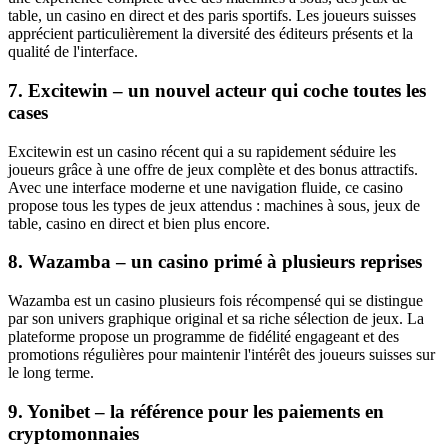
table, un casino en direct et des paris sportifs. Les joueurs suisses
apprécient particulièrement la diversité des éditeurs présents et la
qualité de l'interface.
7. Excitewin – un nouvel acteur qui coche toutes les
cases
Excitewin est un casino récent qui a su rapidement séduire les
joueurs grâce à une offre de jeux complète et des bonus attractifs.
Avec une interface moderne et une navigation fluide, ce casino
propose tous les types de jeux attendus : machines à sous, jeux de
table, casino en direct et bien plus encore.
8. Wazamba – un casino primé à plusieurs reprises
Wazamba est un casino plusieurs fois récompensé qui se distingue
par son univers graphique original et sa riche sélection de jeux. La
plateforme propose un programme de fidélité engageant et des
promotions régulières pour maintenir l'intérêt des joueurs suisses sur
le long terme.
9. Yonibet – la référence pour les paiements en
cryptomonnaies