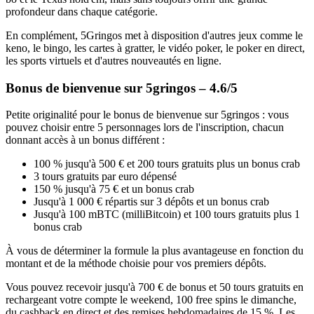
profondeur dans chaque catégorie.
En complément, 5Gringos met à disposition d'autres jeux comme le
keno, le bingo, les cartes à gratter, le vidéo poker, le poker en direct,
les sports virtuels et d'autres nouveautés en ligne.
Bonus de bienvenue sur 5gringos – 4.6/5
Petite originalité pour le bonus de bienvenue sur 5gringos : vous
pouvez choisir entre 5 personnages lors de l'inscription, chacun
donnant accès à un bonus différent :
100 % jusqu'à 500 € et 200 tours gratuits plus un bonus crab
3 tours gratuits par euro dépensé
150 % jusqu'à 75 € et un bonus crab
Jusqu'à 1 000 € répartis sur 3 dépôts et un bonus crab
Jusqu'à 100 mBTC (milliBitcoin) et 100 tours gratuits plus 1
bonus crab
À vous de déterminer la formule la plus avantageuse en fonction du
montant et de la méthode choisie pour vos premiers dépôts.
Vous pouvez recevoir jusqu'à 700 € de bonus et 50 tours gratuits en
rechargeant votre compte le weekend, 100 free spins le dimanche,
du cashback en direct et des remises hebdomadaires de 15 %. Les