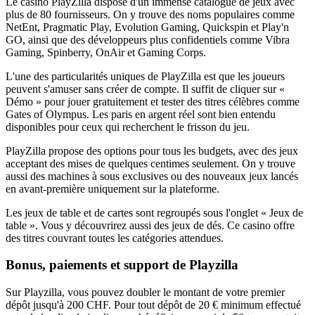
Le casino PlayZilla dispose d'un immense catalogue de jeux avec
plus de 80 fournisseurs. On y trouve des noms populaires comme
NetEnt, Pragmatic Play, Evolution Gaming, Quickspin et Play'n
GO, ainsi que des développeurs plus confidentiels comme Vibra
Gaming, Spinberry, OnAir et Gaming Corps.
L'une des particularités uniques de PlayZilla est que les joueurs
peuvent s'amuser sans créer de compte. Il suffit de cliquer sur «
Démo » pour jouer gratuitement et tester des titres célèbres comme
Gates of Olympus. Les paris en argent réel sont bien entendu
disponibles pour ceux qui recherchent le frisson du jeu.
PlayZilla propose des options pour tous les budgets, avec des jeux
acceptant des mises de quelques centimes seulement. On y trouve
aussi des machines à sous exclusives ou des nouveaux jeux lancés
en avant-première uniquement sur la plateforme.
Les jeux de table et de cartes sont regroupés sous l'onglet « Jeux de
table ». Vous y découvrirez aussi des jeux de dés. Ce casino offre
des titres couvrant toutes les catégories attendues.
Bonus, paiements et support de Playzilla
Sur Playzilla, vous pouvez doubler le montant de votre premier
dépôt jusqu'à 200 CHF. Pour tout dépôt de 20 € minimum effectué